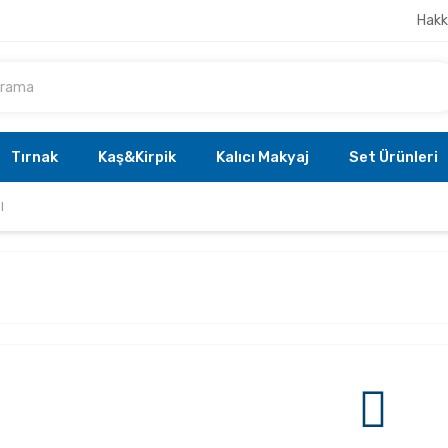
Hakk
Tırnak
Kaş&Kirpik
Kalıcı Makyaj
Set Ürünleri
l