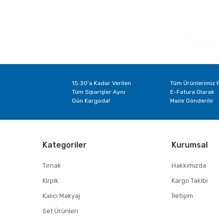
15:30'a Kadar Verilen
Tüm Ürünlerimiz F
Tüm Siparişler Aynı
E-Fatura Olarak
Gün Kargoda!
Maile Gönderilir
Kategoriler
Kurumsal
Tırnak
Hakkımızda
Kirpik
Kargo Takibi
Kalıcı Makyaj
İletişim
Set Ürünleri