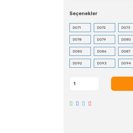
Seçenekler
D071
D072
D073
D078
D079
D080
D085
D086
D087
D092
D093
D094
D099
D100
D101
D106
D107
D108
D113
D114
D115
D120
D121
D122
D134
D135
D136