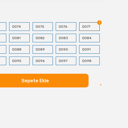
D074
D075
D076
D077
D081
D082
D083
D084
D088
D089
D090
D091
D095
D096
D097
D098
D102
D103
D104
D105
Sepete Ekle
D109
D110
D111
D112
D116
D117
D118
D119
D123
D124
D125
D133
D137
D138
D139
D140