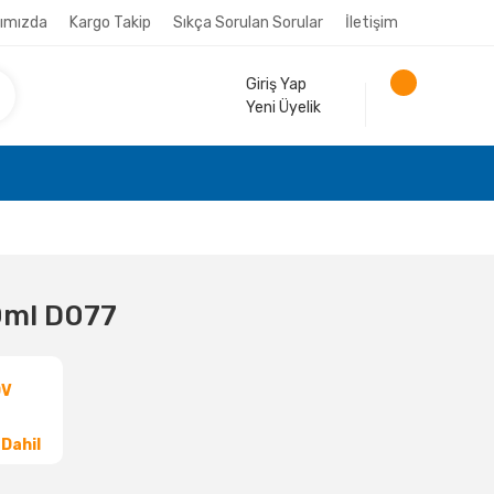
ımızda
Kargo Takip
Sıkça Sorulan Sorular
İletişim
Giriş Yap
Yeni Üyelik
10ml D077
DV
Dahil