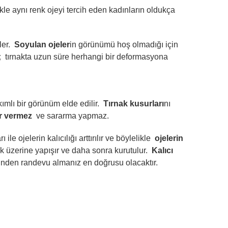
e aynı renk ojeyi tercih eden kadınların oldukça
er.
Soyulan ojeler
in görünümü hoş olmadığı için
;
tırnakta uzun süre herhangi bir deformasyona
mlı bir görünüm elde edilir.
Tırnak kusurları
nı
ar vermez
ve sararma yapmaz.
e ojelerin kalıcılığı arttırılır ve böylelikle
ojelerin
ak üzerine yapışır ve daha sonra kurutulur.
Kalıcı
zinden randevu almanız en doğrusu olacaktır.