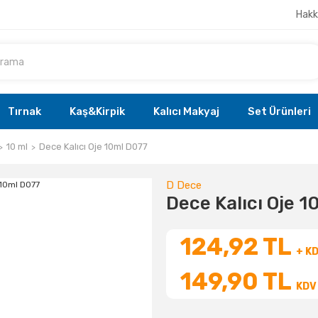
Hakk
Tırnak
Kaş&Kirpik
Kalıcı Makyaj
Set Ürünleri
10 ml
Dece Kalıcı Oje 10ml D077
D Dece
Dece Kalıcı Oje 
124,92 TL
+ K
149,90 TL
KDV 