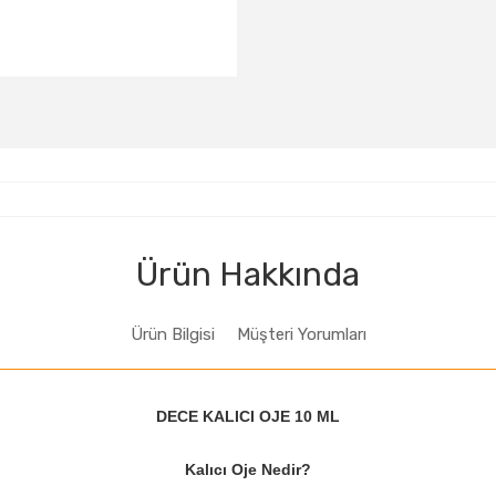
D141
D142
D143
D148
D149
D150
D155
D156
D157
D162
D163
D164
D169
D126
D127
D132
Ürün Hakkında
Ürün Bilgisi
Müşteri Yorumları
DECE KALICI OJE 10 ML
Kalıcı Oje Nedir?