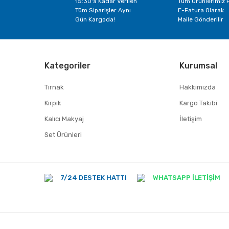
15:30'a Kadar Verilen
Tüm Ürünlerimiz F
Tüm Siparişler Aynı
E-Fatura Olarak
Gün Kargoda!
Maile Gönderilir
Kategoriler
Kurumsal
Tırnak
Hakkımızda
Kirpik
Kargo Takibi
Kalıcı Makyaj
İletişim
Set Ürünleri
7/24 DESTEK HATTI
WHATSAPP İLETİŞİM