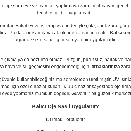
p, oje sürmeye ve manikür yaptırmaya zamanı olmayan, genellikl
tercih ettiği bir uygulamadır.
 korurlar. Fakat ev ve iş temposu nedeniyle çok çabuk zarar görürl
alırız. Bu da azımsanmayacak ölçüde zamanımızı alır.
Kalıcı oje
uğramaksızın kalıcılığını koruyan bir uygulamadır.
de çıkma ya da bozulma olmaz. Düzgün, pürüzsüz, parlak ve bakı
nıza hava ve su geçmesini engellemediği için
tırnaklarınıza zar
 güvenle kullanabileceğiniz malzemelerden üretilmiştir. UV ışınları il
ması için özel cihazlar kullanılır. Bu cihazlar sayesinde oje tırn
lemi evde yapmanız mümkün değildir. Güvenilir bir güzellik merke
Kalıcı Oje Nasıl Uygulanır?
1.Tırnak Törpülenir.