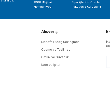
aturalıdır.
%100 Müşteri
Siparişleriniz Özenle
Memnuniyeti
Paketlenip Kargolanır
Alışveriş
E
Ha
Mesafeli Satış Sözleşmesi
ür
Ödeme ve Teslimat
Gizlilik ve Güvenlik
İade ve İptal