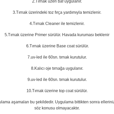
2.Tırnak üzeri baf uygulanır.
3.Tırnak üzerindeki toz fırça yardımıyla temizlenir.
4.Tırnak Cleaner ile temizlenir.
5.Tırnak üzerine Primer sürülür. Havada kuruması beklenir
6.Tırnak üzerine Base coat sürülür.
7.uv-led ile 60sn. tırnak kurutulur.
8.Kalıcı oje tırnağa uygulanır.
9.uv-led ile 60sn. tırnak kurutulur.
10.Tırnak üzerine top coat sürülür.
ygulama aşamaları bu şekildedir.
Uygulama bittikten sonra elleriniz
söz konusu olmayacaktır.