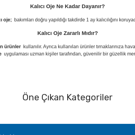
Kalıcı Oje Ne Kadar Dayanır?
ı oje;
bakımları doğru yapıldığı takdirde 1 ay kalıcılığını koruyac
Kalıcı Oje Zararlı Mıdır?
n ürünler
kullanılır. Ayrıca kullanılan ürünler tırnaklarınıza h
e
uygulaması uzman kişiler tarafından, güvenilir bir güzellik m
Öne Çıkan Kategoriler
Bu ürüne ilk yorumu siz yapın!
Yorum Yaz