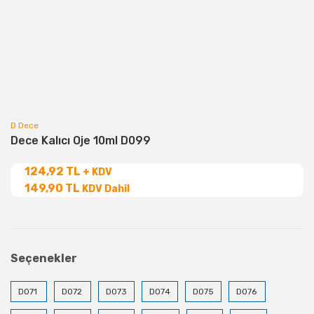
D Dece
Dece Kalıcı Oje 10ml D099
124,92 TL
+ KDV
149,90 TL
KDV Dahil
Seçenekler
D071
D072
D073
D074
D075
D076