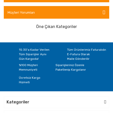
D150
D151
D152
D153
D154
D155
D156
D157
D158
D159
D160
D161
Müşteri Yorumları
D162
D163
D164
D165
D166
D167
Öne Çıkan Kategoriler
D168
D169
D126
D127
D128
D129
D130
D131
D132
15:30'a Kadar Verilen
Tüm Ürünlerimiz Faturalıdır.
Tüm Siparişler Aynı
E-Fatura Olarak
Gün Kargoda!
Maile Gönderilir
%100 Müşteri
Siparişleriniz Özenle
Memnuniyeti
Paketlenip Kargolanır
Ücretsiz Kargo
Hizmeti
Kategoriler