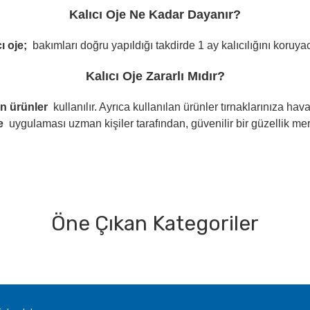
Kalıcı Oje Ne Kadar Dayanır?
ı oje;
bakımları doğru yapıldığı takdirde 1 ay kalıcılığını koruyac
Kalıcı Oje Zararlı Mıdır?
n ürünler
kullanılır. Ayrıca kullanılan ürünler tırnaklarınıza h
e
uygulaması uzman kişiler tarafından, güvenilir bir güzellik m
Öne Çıkan Kategoriler
Bu ürüne ilk yorumu siz yapın!
Yorum Yaz