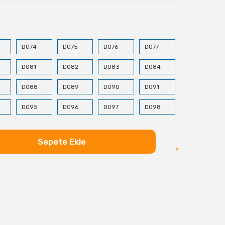
D074
D075
D076
D077
D081
D082
D083
D084
D088
D089
D090
D091
D095
D096
D097
D098
D102
D103
D104
D105
Sepete Ekle
D109
D110
D111
D112
D116
D117
D118
D119
D123
D124
D125
D133
D137
D138
D139
D140