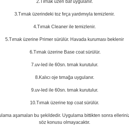
2.Tırnak üzeri baf uygulanır.
3.Tırnak üzerindeki toz fırça yardımıyla temizlenir.
4.Tırnak Cleaner ile temizlenir.
5.Tırnak üzerine Primer sürülür. Havada kuruması beklenir
6.Tırnak üzerine Base coat sürülür.
7.uv-led ile 60sn. tırnak kurutulur.
8.Kalıcı oje tırnağa uygulanır.
9.uv-led ile 60sn. tırnak kurutulur.
10.Tırnak üzerine top coat sürülür.
ygulama aşamaları bu şekildedir.
Uygulama bittikten sonra elleriniz
söz konusu olmayacaktır.