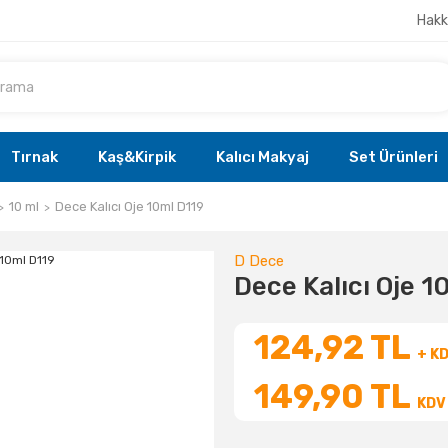
Hakk
Tırnak
Kaş&Kirpik
Kalıcı Makyaj
Set Ürünleri
10 ml
Dece Kalıcı Oje 10ml D119
D Dece
Dece Kalıcı Oje 1
124,92 TL
+ K
149,90 TL
KDV 