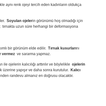
e aynı renk ojeyi tercih eden kadınların oldukça
er.
Soyulan ojeler
in görünümü hoş olmadığı için
;
tırnakta uzun süre herhangi bir deformasyona
mlı bir görünüm elde edilir.
Tırnak kusurları
nı
ar vermez
ve sararma yapmaz.
e ojelerin kalıcılığı arttırılır ve böylelikle
ojelerin
ak üzerine yapışır ve daha sonra kurutulur.
Kalıcı
zinden randevu almanız en doğrusu olacaktır.