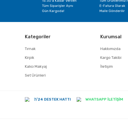
15:30'a Kadar Verilen
Tüm Ürünlerimiz F
Tüm Siparişler Aynı
E-Fatura Olarak
Gün Kargoda!
Maile Gönderilir
Kategoriler
Kurumsal
Tırnak
Hakkımızda
Kirpik
Kargo Takibi
Kalıcı Makyaj
İletişim
Set Ürünleri
7/24 DESTEK HATTI
WHATSAPP İLETİŞİM