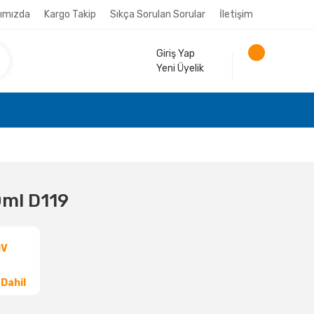
ımızda
Kargo Takip
Sıkça Sorulan Sorular
İletişim
Giriş Yap
Yeni Üyelik
0ml D119
DV
Dahil