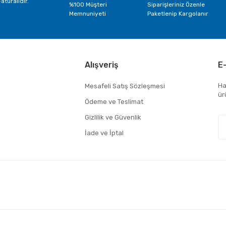
aturalıdır.
%100 Müşteri
Siparişleriniz Özenle
Memnuniyeti
Paketlenip Kargolanır
Alışveriş
E
Ha
Mesafeli Satış Sözleşmesi
ür
Ödeme ve Teslimat
Gizlilik ve Güvenlik
İade ve İptal