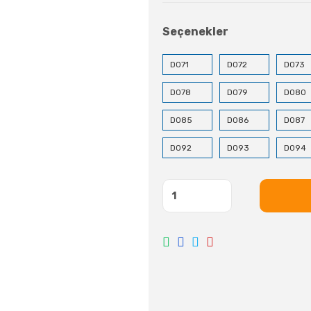
Seçenekler
D071
D072
D073
D078
D079
D080
D085
D086
D087
D092
D093
D094
D099
D100
D101
D106
D107
D108
D113
D114
D115
D120
D121
D122
D134
D135
D136