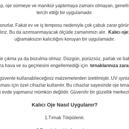
p, oje sürmeye ve manikür yaptırmaya zamanı olmayan, genellikl
tercih ettiği bir uygulamadır.
 korurlar. Fakat ev ve iş temposu nedeniyle çok çabuk zarar görürl
alırız. Bu da azımsanmayacak ölçüde zamanımızı alır.
Kalıcı oje
uğramaksızın kalıcılığını koruyan bir uygulamadır.
de çıkma ya da bozulma olmaz. Düzgün, pürüzsüz, parlak ve bakı
nıza hava ve su geçmesini engellemediği için
tırnaklarınıza zar
 güvenle kullanabileceğiniz malzemelerden üretilmiştir. UV ışınları il
ması için özel cihazlar kullanılır. Bu cihazlar sayesinde oje tırn
lemi evde yapmanız mümkün değildir. Güvenilir bir güzellik merke
Kalıcı Oje Nasıl Uygulanır?
1.Tırnak Törpülenir.