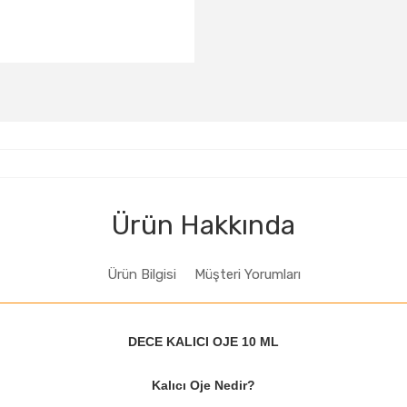
D141
D142
D143
D148
D149
D150
D155
D156
D157
D162
D163
D164
D169
D126
D127
D132
Ürün Hakkında
Ürün Bilgisi
Müşteri Yorumları
DECE KALICI OJE 10 ML
Kalıcı Oje Nedir?