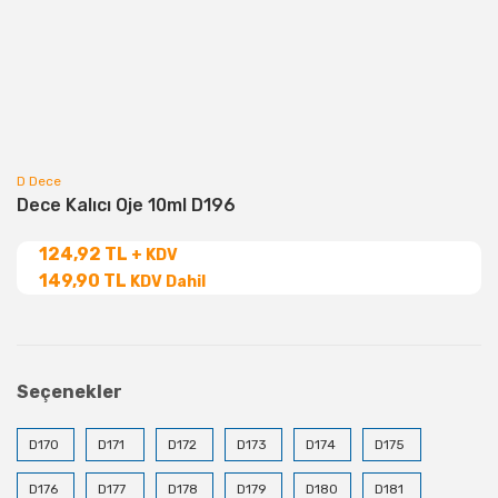
D Dece
Dece Kalıcı Oje 10ml D196
124,92 TL
+ KDV
149,90 TL
KDV Dahil
Seçenekler
D170
D171
D172
D173
D174
D175
D176
D177
D178
D179
D180
D181