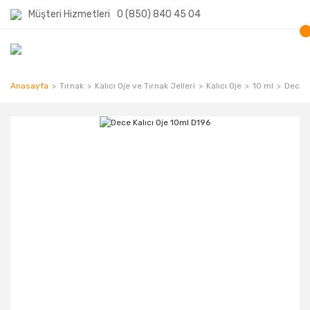
Müşteri Hizmetleri
0 (850) 840 45 04
Anasayfa
Tırnak
Kalıcı Oje ve Tırnak Jelleri
Kalıcı Oje
10 ml
Dece K