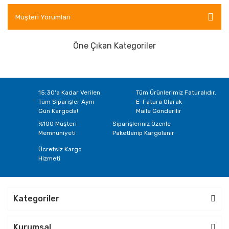
D250
D251
D252
D254
D255
D256
Müşteri Yorumları
D258
D259
D260
D261
Öne Çıkan Kategoriler
15:30'a Kadar Verilen
Tüm Ürünlerimiz Faturalıdır.
Tüm Siparişler Aynı
E-Fatura Olarak
Gün Kargoda!
Maile Gönderilir
%100 Müşteri
Siparişleriniz Özenle
Memnuniyeti
Paketlenip Kargolanır
Ücretsiz Kargo
Hizmeti
Kategoriler
Kurumsal