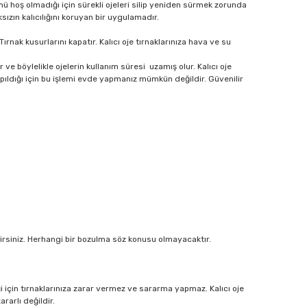
mü hoş olmadığı için sürekli ojeleri silip yeniden sürmek zorunda
zın kalıcılığını koruyan bir uygulamadır.
nak kusurlarını kapatır. Kalıcı oje tırnaklarınıza hava ve su
ır ve böylelikle ojelerin kullanım süresi uzamış olur. Kalıcı oje
yapıldığı için bu işlemi evde yapmanız mümkün değildir. Güvenilir
bilirsiniz. Herhangi bir bozulma söz konusu olmayacaktır.
i için tırnaklarınıza zarar vermez ve sararma yapmaz. Kalıcı oje
rarlı değildir.