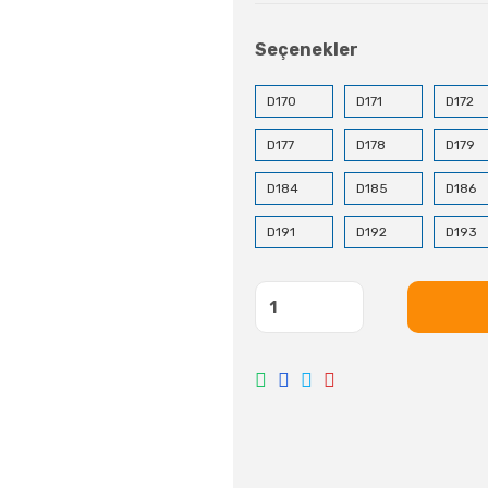
Seçenekler
D170
D171
D172
D177
D178
D179
D184
D185
D186
D191
D192
D193
D198
D199
D200
D205
D206
D207
D212
D213
D214
D219
D220
D221
D226
D227
D228