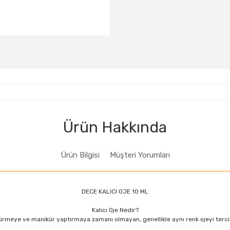
D233
D234
D235
D241
D242
D243
D248
D250
D251
D258
D259
D260
Ürün Hakkında
Ürün Bilgisi
Müşteri Yorumları
DECE KALICI OJE 10 ML
Kalıcı Oje Nedir?
ürmeye ve manikür yaptırmaya zamanı olmayan, genellikle aynı renk ojeyi tercih