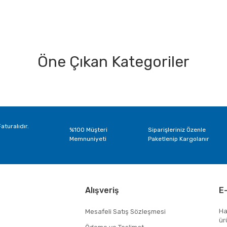
Öne Çıkan Kategoriler
Bu ürüne ilk yorumu siz yapın!
Yorum Yaz
aturalıdır.
%100 Müşteri
Siparişleriniz Özenle
Memnuniyeti
Paketlenip Kargolanır
Alışveriş
E
Ha
Mesafeli Satış Sözleşmesi
ür