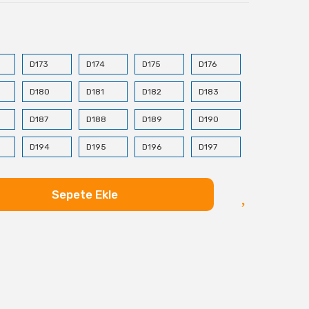
D173
D174
D175
D176
D180
D181
D182
D183
D187
D188
D189
D190
D194
D195
D196
D197
D201
D202
D203
D204
Sepete Ekle
D208
D209
D210
D211
D215
D216
D217
D218
D222
D223
D224
D225
D229
D230
D231
D232