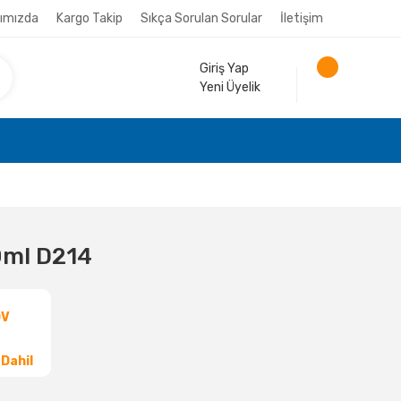
ımızda
Kargo Takip
Sıkça Sorulan Sorular
İletişim
Giriş Yap
Yeni Üyelik
10ml D214
DV
Dahil