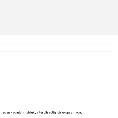
D236
D237
D238
D240
D244
D245
D246
D247
D252
D254
D255
D256
D261
 eden kadınların oldukça tercih ettiği bir uygulamadır.