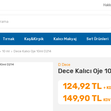
Hakk
Tırnak
Kaş&Kirpik
Kalıcı Makyaj
Set Ürünleri
10 ml
Dece Kalıcı Oje 10ml D214
D Dece
Dece Kalıcı Oje 
124,92 TL
+ K
149,90 TL
KDV 