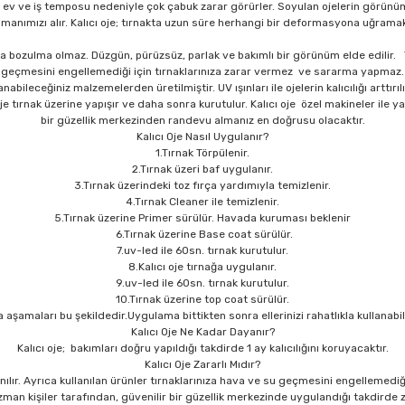
at ev ve iş temposu nedeniyle çok çabuk zarar görürler. Soyulan ojelerin görünü
anımızı alır. Kalıcı oje; tırnakta uzun süre herhangi bir deformasyona uğramaksı
 bozulma olmaz. Düzgün, pürüzsüz, parlak ve bakımlı bir görünüm elde edilir. Tır
geçmesini engellemediği için tırnaklarınıza zarar vermez ve sararma yapmaz.
abileceğiniz malzemelerden üretilmiştir. UV ışınları ile ojelerin kalıcılığı arttırıl
oje tırnak üzerine yapışır ve daha sonra kurutulur. Kalıcı oje özel makineler ile 
bir güzellik merkezinden randevu almanız en doğrusu olacaktır.
Kalıcı Oje Nasıl Uygulanır?
1.Tırnak Törpülenir.
2.Tırnak üzeri baf uygulanır.
3.Tırnak üzerindeki toz fırça yardımıyla temizlenir.
4.Tırnak Cleaner ile temizlenir.
5.Tırnak üzerine Primer sürülür. Havada kuruması beklenir
6.Tırnak üzerine Base coat sürülür.
7.uv-led ile 60sn. tırnak kurutulur.
8.Kalıcı oje tırnağa uygulanır.
9.uv-led ile 60sn. tırnak kurutulur.
10.Tırnak üzerine top coat sürülür.
ma aşamaları bu şekildedir.Uygulama bittikten sonra ellerinizi rahatlıkla kullana
Kalıcı Oje Ne Kadar Dayanır?
Kalıcı oje; bakımları doğru yapıldığı takdirde 1 ay kalıcılığını koruyacaktır.
Kalıcı Oje Zararlı Mıdır?
lır. Ayrıca kullanılan ürünler tırnaklarınıza hava ve su geçmesini engellemediğ
an kişiler tarafından, güvenilir bir güzellik merkezinde uygulandığı takdirde za