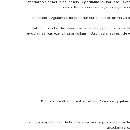
Standart ojeler belli bir süre için ilk görünümünü korurlar. Fak
kalırız. Bu da azımsanmayacak ölçüde zam
Kalıcı oje uygulaması ile çok uzun süre ojelerde çıkma ya da
Kalıcı oje özel ve tırnaklarınıza zararı olmayan, güvenle kullan
uygulaması için özel cihazlar kullanılır. Bu cihazlar sayesinde 
11. Uv-led ile 60sn. tırnak kurutulur. Kalıcı oje uygula
Kalıcı oje uygulamasında tırnağa zarar vermeyen ürünler kullanı
uygulaması uzm