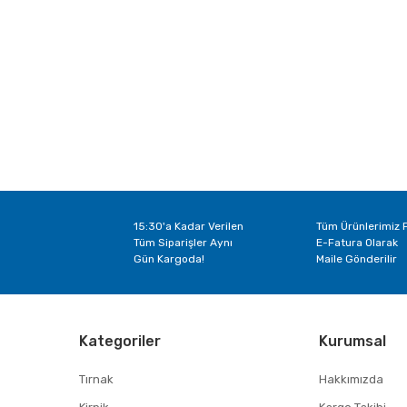
15:30'a Kadar Verilen
Tüm Ürünlerimiz F
Tüm Siparişler Aynı
E-Fatura Olarak
Gün Kargoda!
Maile Gönderilir
Kategoriler
Kurumsal
Tırnak
Hakkımızda