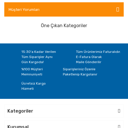
D250
D251
D252
D254
D255
D256
Müşteri Yorumları
D258
D259
D260
D261
Öne Çıkan Kategoriler
15:30'a Kadar Verilen
Tüm Ürünlerimiz Faturalıdır.
Tüm Siparişler Aynı
E-Fatura Olarak
Gün Kargoda!
Maile Gönderilir
%100 Müşteri
Siparişleriniz Özenle
Memnuniyeti
Paketlenip Kargolanır
Ücretsiz Kargo
Hizmeti
Kategoriler
Kurumsal