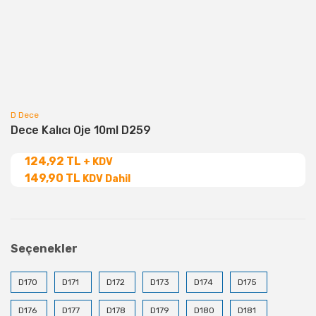
D Dece
Dece Kalıcı Oje 10ml D259
124,92 TL
+ KDV
149,90 TL
KDV Dahil
Seçenekler
D170
D171
D172
D173
D174
D175
D176
D177
D178
D179
D180
D181