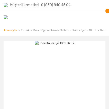
Müşteri Hizmetleri
0 (850) 840 45 04
Anasayfa
Tırnak
Kalıcı Oje ve Tırnak Jelleri
Kalıcı Oje
10 ml
Dece K