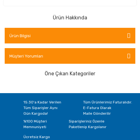
Ürün Hakkında
Ürün Bilgisi
Müşteri Yorumları
Öne Çıkan Kategoriler
15:30'a Kadar Verilen
Tüm Ürünlerimiz Faturalıdır.
Tüm Siparişler Aynı
E-Fatura Olarak
Gün Kargoda!
Maile Gönderilir
%100 Müşteri
Siparişleriniz Özenle
Memnuniyeti
Paketlenip Kargolanır
Ücretsiz Kargo