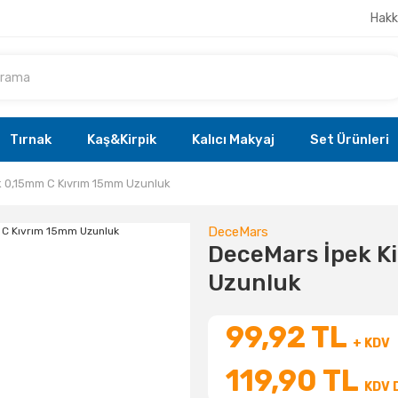
Hakk
Tırnak
Kaş&Kirpik
Kalıcı Makyaj
Set Ürünleri
k 0,15mm C Kıvrım 15mm Uzunluk
DeceMars
DeceMars İpek K
Uzunluk
99,92 TL
+ KDV
119,90 TL
KDV D