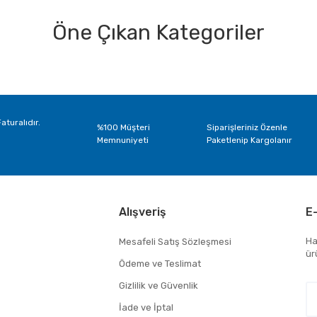
Öne Çıkan Kategoriler
Bu ürüne ilk yorumu siz yapın!
Yorum Yaz
aturalıdır.
%100 Müşteri
Siparişleriniz Özenle
Memnuniyeti
Paketlenip Kargolanır
Alışveriş
E
Ha
Mesafeli Satış Sözleşmesi
ür
Ödeme ve Teslimat
Gizlilik ve Güvenlik
İade ve İptal