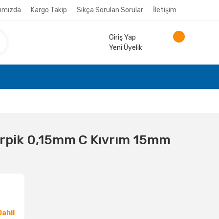
ımızda
Kargo Takip
Sıkça Sorulan Sorular
İletişim
Giriş Yap
Yeni Üyelik
irpik 0,15mm C Kıvrım 15mm
ahil