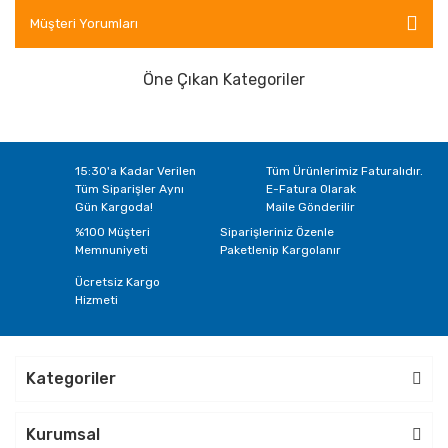
Müşteri Yorumları
Öne Çıkan Kategoriler
15:30'a Kadar Verilen
Tüm Ürünlerimiz Faturalıdır.
Tüm Siparişler Aynı
E-Fatura Olarak
Gün Kargoda!
Maile Gönderilir
%100 Müşteri
Siparişleriniz Özenle
Memnuniyeti
Paketlenip Kargolanır
Ücretsiz Kargo
Hizmeti
Kategoriler
Kurumsal