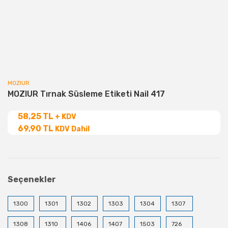
MOZIUR
MOZIUR Tırnak Süsleme Etiketi Nail 417
58,25 TL
+ KDV
69,90 TL
KDV Dahil
Seçenekler
1300
1301
1302
1303
1304
1307
1308
1310
1406
1407
1503
726