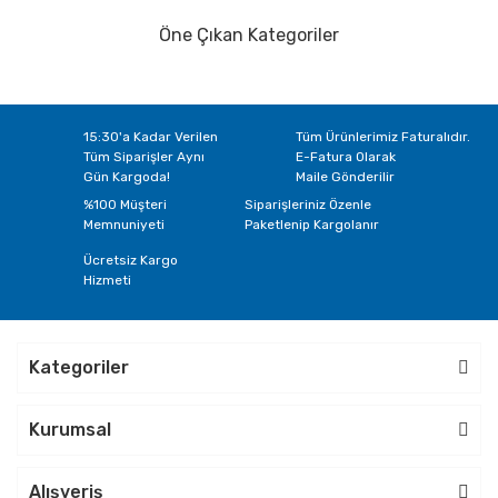
Öne Çıkan Kategoriler
15:30'a Kadar Verilen
Tüm Ürünlerimiz Faturalıdır.
Tüm Siparişler Aynı
E-Fatura Olarak
Gün Kargoda!
Maile Gönderilir
%100 Müşteri
Siparişleriniz Özenle
Memnuniyeti
Paketlenip Kargolanır
Ücretsiz Kargo
Hizmeti
Kategoriler
Kurumsal
Alışveriş