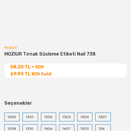
MOZIUR
MOZIUR Tırnak Süsleme Etiketi Nail 738
58,25 TL
+ KDV
69,90 TL
KDV Dahil
Seçenekler
1300
1301
1302
1303
1304
1307
1308
1310
1406
1407
1503
726