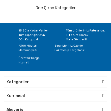
Öne Çıkan Kategoriler
15:30'a Kadar Verilen
Tüm Ürünlerimiz Faturalıdır.
Tüm Siparişler Aynı
E-Fatura Olarak
Gün Kargoda!
Maile Gönderilir
%100 Müşteri
Siparişleriniz Özenle
Memnuniyeti
Paketlenip Kargolanır
Ücretsiz Kargo
Hizmeti
Kategoriler
Kurumsal
Alışveriş