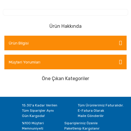
Ürün Hakkında
Ürün Bilgisi
Müşteri Yorumları
Öne Çıkan Kategoriler
15:30'a Kadar Verilen
Tüm Ürünlerimiz Faturalıdır.
Tüm Siparişler Aynı
E-Fatura Olarak
Gün Kargoda!
Maile Gönderilir
%100 Müşteri
Siparişleriniz Özenle
Memnuniyeti
Paketlenip Kargolanır