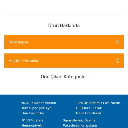
Ürün Hakkında
Ürün Bilgisi
Müşteri Yorumları
Öne Çıkan Kategoriler
15:30'a Kadar Verilen
Tüm Ürünlerimiz Faturalıdır.
Tüm Siparişler Aynı
E-Fatura Olarak
Gün Kargoda!
Maile Gönderilir
%100 Müşteri
Siparişleriniz Özenle
Memnuniyeti
Paketlenip Kargolanır