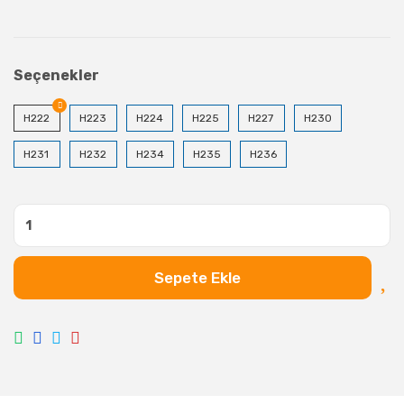
Seçenekler
H222
H223
H224
H225
H227
H230
H231
H232
H234
H235
H236
Sepete Ekle