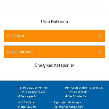
Ürün Hakkında
Ürün Bilgisi
Müşteri Yorumları
Öne Çıkan Kategoriler
15:30'a Kadar Verilen
Tüm Ürünlerimiz Faturalıdır.
Tüm Siparişler Aynı
E-Fatura Olarak
Gün Kargoda!
Maile Gönderilir
%100 Müşteri
Siparişleriniz Özenle
Memnuniyeti
Paketlenip Kargolanır