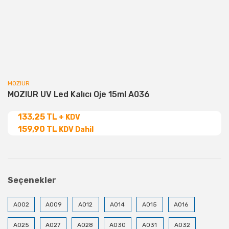
MOZIUR
MOZIUR UV Led Kalıcı Oje 15ml A036
133,25 TL
+ KDV
159,90 TL
KDV Dahil
Seçenekler
A002
A009
A012
A014
A015
A016
A025
A027
A028
A030
A031
A032