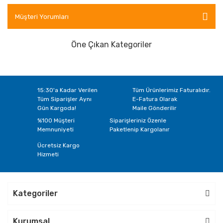
A069
A070
A075
A076
A077
A078
Müşteri Yorumları
A085
A086
A087
A088
A089
A090
Öne Çıkan Kategoriler
A101
A102
A103
A104
A134
15:30'a Kadar Verilen
Tüm Ürünlerimiz Faturalıdır.
Tüm Siparişler Aynı
E-Fatura Olarak
Gün Kargoda!
Maile Gönderilir
%100 Müşteri
Siparişleriniz Özenle
Memnuniyeti
Paketlenip Kargolanır
Ücretsiz Kargo
Hizmeti
Kategoriler
Kurumsal