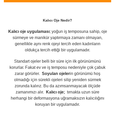
A052
A053
A054
A060
A067
A068
A069
A070
A075
A076
A077
A078
Kalıcı Oje Nedir?
A085
A086
A087
A088
A089
A090
A101
A102
A103
A104
A134
Kalıcı oje uygulaması
; yoğun iş temposuna sahip, oje
sürmeye ve manikür yaptırmaya zamanı olmayan,
genellikle aynı renk ojeyi tercih eden kadınların
oldukça tercih ettiği bir uygulamadır.
Standart ojeler belli bir süre için ilk görünümünü
korurlar. Fakat ev ve iş temposu nedeniyle çok çabuk
zarar görürler.
Soyulan ojeler
in görünümü hoş
olmadığı için sürekli ojeleri silip yeniden sürmek
zorunda kalırız. Bu da azımsanmayacak ölçüde
zamanımızı alır.
Kalıcı oje;
tırnakta uzun süre
herhangi bir deformasyona uğramaksızın kalıcılığını
koruyan bir uygulamadır.