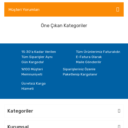
A069
A070
A075
A076
A077
A078
Müşteri Yorumları
A085
A086
A087
A088
A089
A090
Öne Çıkan Kategoriler
A101
A102
A103
A104
A134
15:30'a Kadar Verilen
Tüm Ürünlerimiz Faturalıdır.
Tüm Siparişler Aynı
E-Fatura Olarak
Gün Kargoda!
Maile Gönderilir
%100 Müşteri
Siparişleriniz Özenle
Memnuniyeti
Paketlenip Kargolanır
Ücretsiz Kargo
Hizmeti
Kategoriler
Kurumsal