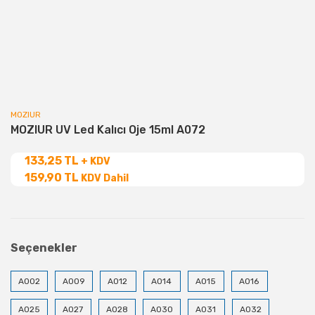
MOZIUR
MOZIUR UV Led Kalıcı Oje 15ml A072
133,25 TL
+ KDV
159,90 TL
KDV Dahil
Seçenekler
A002
A009
A012
A014
A015
A016
A025
A027
A028
A030
A031
A032