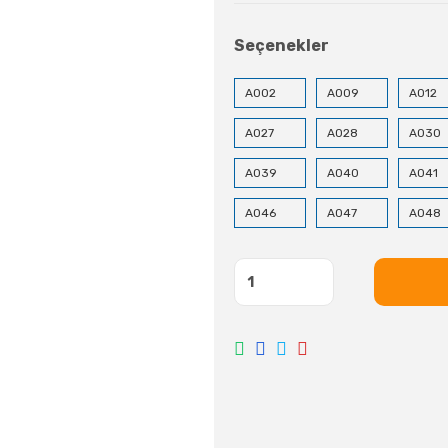
Seçenekler
A002
A009
A012
A027
A028
A030
A039
A040
A041
A046
A047
A048
A062
A063
A064
A073
A074
A079
A091
A100
A133
A003
A004
A005
A017
A018
A019