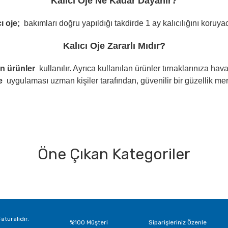
Kalıcı Oje Ne Kadar Dayanır?
ı oje;
bakımları doğru yapıldığı takdirde 1 ay kalıcılığını koruyac
Kalıcı Oje Zararlı Mıdır?
n ürünler
kullanılır. Ayrıca kullanılan ürünler tırnaklarınıza h
e
uygulaması uzman kişiler tarafından, güvenilir bir güzellik m
Öne Çıkan Kategoriler
Bu ürüne ilk yorumu siz yapın!
Yorum Yaz
aturalıdır.
%100 Müşteri
Siparişleriniz Özenle