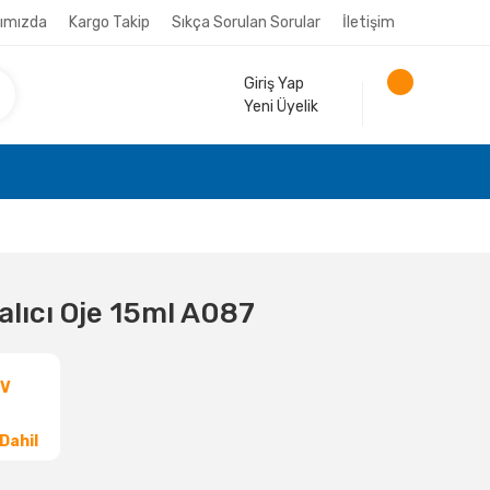
ımızda
Kargo Takip
Sıkça Sorulan Sorular
İletişim
Giriş Yap
Yeni Üyelik
lıcı Oje 15ml A087
DV
Dahil