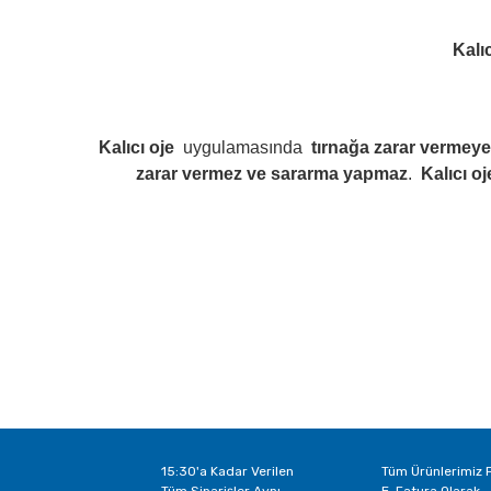
Kalıc
Kalıcı oje
uygulamasında
tırnağa zarar vermeye
zarar vermez ve sararma yapmaz
.
Kalıcı oj
15:30'a Kadar Verilen
Tüm Ürünlerimiz F
Tüm Siparişler Aynı
E-Fatura Olarak