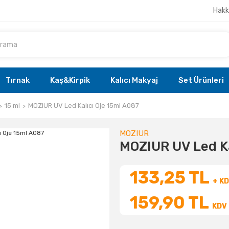
Hakk
Tırnak
Kaş&Kirpik
Kalıcı Makyaj
Set Ürünleri
15 ml
MOZIUR UV Led Kalıcı Oje 15ml A087
MOZIUR
MOZIUR UV Led Ka
133,25 TL
+ K
159,90 TL
KDV 