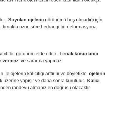
er.
Soyulan ojeler
in görünümü hoş olmadığı için
;
tırnakta uzun süre herhangi bir deformasyona
mlı bir görünüm elde edilir.
Tırnak kusurları
nı
ar vermez
ve sararma yapmaz.
e ojelerin kalıcılığı arttırılır ve böylelikle
ojelerin
ak üzerine yapışır ve daha sonra kurutulur.
Kalıcı
zinden randevu almanız en doğrusu olacaktır.