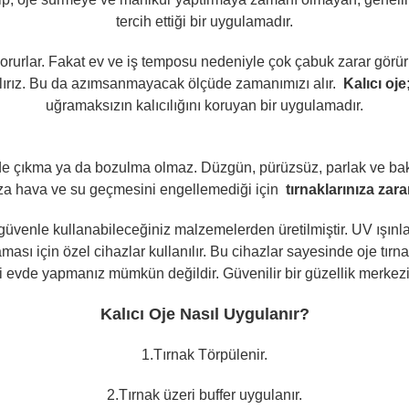
tercih ettiği bir uygulamadır.
 korurlar. Fakat ev ve iş temposu nedeniyle çok çabuk zarar görürl
alırız. Bu da azımsanmayacak ölçüde zamanımızı alır.
Kalıcı oje
uğramaksızın kalıcılığını koruyan bir uygulamadır.
de çıkma ya da bozulma olmaz. Düzgün, pürüzsüz, parlak ve bakı
nıza hava ve su geçmesini engellemediği için
tırnaklarınıza zar
 güvenle kullanabileceğiniz malzemelerden üretilmiştir. UV ışınları il
ması için özel cihazlar kullanılır. Bu cihazlar sayesinde oje tırn
lemi evde yapmanız mümkün değildir. Güvenilir bir güzellik merke
Kalıcı Oje Nasıl Uygulanır?
1.Tırnak Törpülenir.
2.Tırnak üzeri buffer uygulanır.