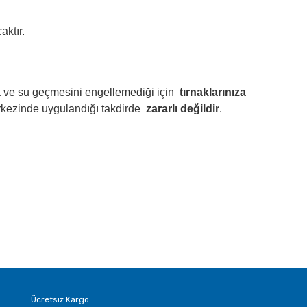
aktır.
ava ve su geçmesini engellemediği için
tırnaklarınıza
erkezinde uygulandığı takdirde
zararlı değildir
.
Ücretsiz Kargo