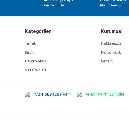
Gün Kargoda!
Maile Gönderilir
Kategoriler
Kurumsal
Tırnak
Hakkımızda
Kirpik
Kargo Takibi
Kalıcı Makyaj
İletişim
Set Ürünleri
7/24 DESTEK HATTI
WHATSAPP İLETİŞİM