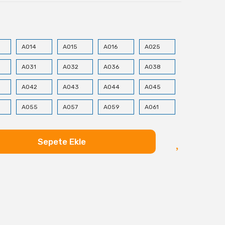
A014
A015
A016
A025
A031
A032
A036
A038
A042
A043
A044
A045
A055
A057
A059
A061
A065
A066
A071
A072
Sepete Ekle
A080
A081
A082
A083
A135
A137
A138
A139
A007
A008
A011
A013
A020
A021
A022
A023