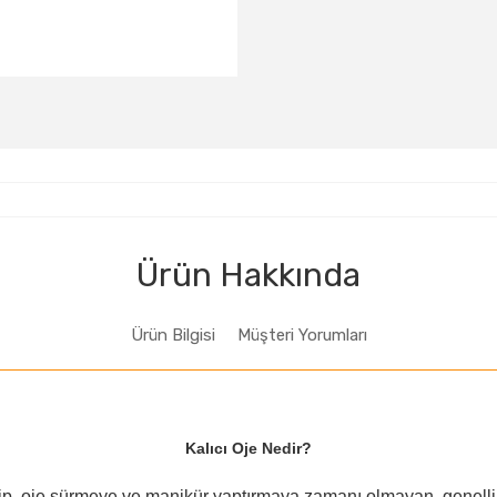
A024
A026
A029
A050
A051
A052
A068
A069
A070
A085
A086
A087
A102
A103
A104
Ürün Hakkında
Ürün Bilgisi
Müşteri Yorumları
Kalıcı Oje Nedir?
p, oje sürmeye ve manikür yaptırmaya zamanı olmayan, genellikl