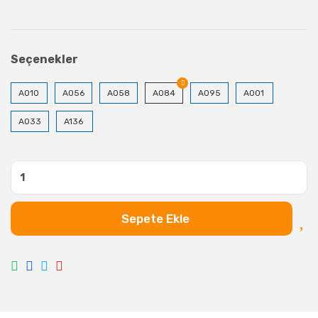
Seçenekler
A010
A056
A058
A084
A095
A001
A033
A136
Sepete Ekle