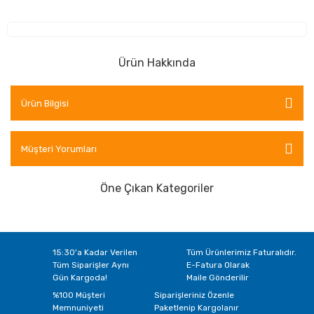
Ürün Hakkında
Ürün Bilgisi
Müşteri Yorumları
Öne Çıkan Kategoriler
15:30'a Kadar Verilen
Tüm Ürünlerimiz Faturalıdır.
Tüm Siparişler Aynı
E-Fatura Olarak
Gün Kargoda!
Maile Gönderilir
%100 Müşteri
Siparişleriniz Özenle
Memnuniyeti
Paketlenip Kargolanır