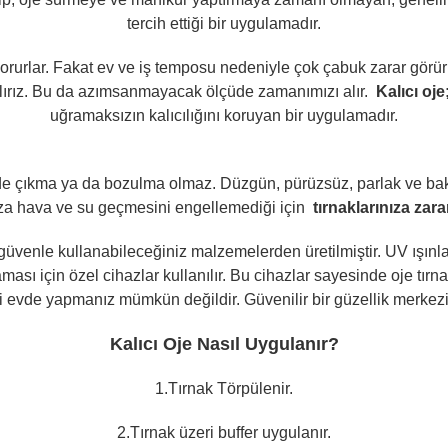
tercih ettiği bir uygulamadır.
 korurlar. Fakat ev ve iş temposu nedeniyle çok çabuk zarar görürl
alırız. Bu da azımsanmayacak ölçüde zamanımızı alır.
Kalıcı oje
uğramaksızın kalıcılığını koruyan bir uygulamadır.
de çıkma ya da bozulma olmaz. Düzgün, pürüzsüz, parlak ve bakı
nıza hava ve su geçmesini engellemediği için
tırnaklarınıza zar
 güvenle kullanabileceğiniz malzemelerden üretilmiştir. UV ışınları il
ması için özel cihazlar kullanılır. Bu cihazlar sayesinde oje tırn
lemi evde yapmanız mümkün değildir. Güvenilir bir güzellik merke
Kalıcı Oje Nasıl Uygulanır?
1.Tırnak Törpülenir.
2.Tırnak üzeri buffer uygulanır.