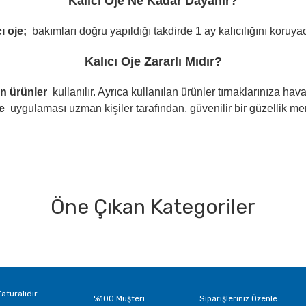
Kalıcı Oje Ne Kadar Dayanır?
ı oje;
bakımları doğru yapıldığı takdirde 1 ay kalıcılığını koruyac
Kalıcı Oje Zararlı Mıdır?
n ürünler
kullanılır. Ayrıca kullanılan ürünler tırnaklarınıza h
je
uygulaması uzman kişiler tarafından, güvenilir bir güzellik m
Öne Çıkan Kategoriler
Bu ürüne ilk yorumu siz yapın!
Yorum Yaz
aturalıdır.
%100 Müşteri
Siparişleriniz Özenle