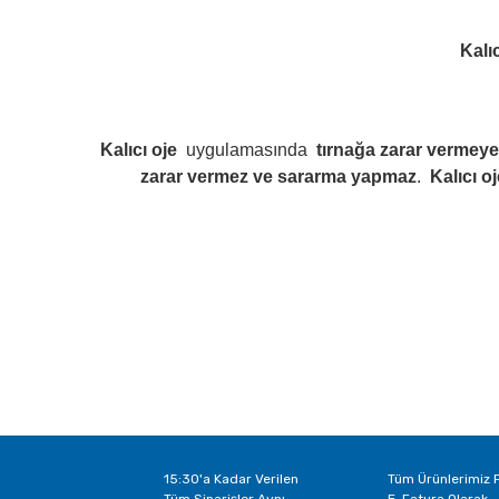
Kalıc
Kalıcı oje
uygulamasında
tırnağa zarar vermeye
zarar vermez ve sararma yapmaz
.
Kalıcı o
15:30'a Kadar Verilen
Tüm Ürünlerimiz F
Tüm Siparişler Aynı
E-Fatura Olarak