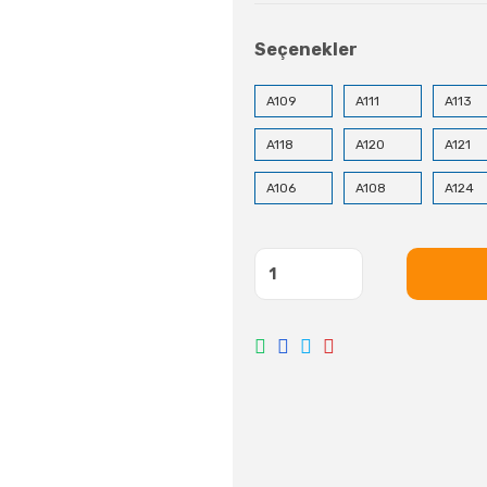
Seçenekler
A109
A111
A113
A118
A120
A121
A106
A108
A124