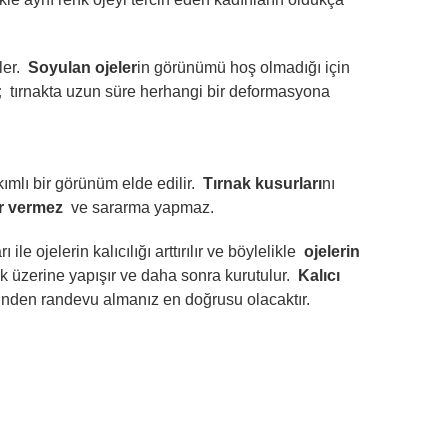
er.
Soyulan ojeler
in görünümü hoş olmadığı için
;
tırnakta uzun süre herhangi bir deformasyona
mlı bir görünüm elde edilir.
Tırnak kusurları
nı
ar vermez
ve sararma yapmaz.
e ojelerin kalıcılığı arttırılır ve böylelikle
ojelerin
ak üzerine yapışır ve daha sonra kurutulur.
Kalıcı
zinden randevu almanız en doğrusu olacaktır.