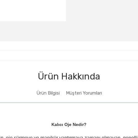
Ürün Hakkında
Ürün Bilgisi
Müşteri Yorumları
Kalıcı Oje Nedir?
p, oje sürmeye ve manikür yaptırmaya zamanı olmayan, genellikl