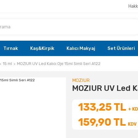
Hakk
Tırnak
Kaş&Kirpik
Kalıcı Makyaj
Set Ürünleri
15 ml
MOZIUR UV Led Kalıcı Oje 15ml Simli Seri A122
MOZIUR
MOZIUR UV Led Kal
133,25 TL
+ K
159,90 TL
KDV 