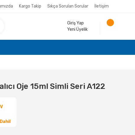
ımızda
Kargo Takip
Sıkça Sorulan Sorular
İletişim
Giriş Yap
Yeni Üyelik
ıcı Oje 15ml Simli Seri A122
DV
Dahil