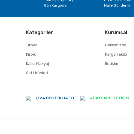
Gün Kargoda!
Maile Gönderilir
Kategoriler
Kurumsal
Tırnak
Hakkımızda
Kirpik
Kargo Takibi
Kalıcı Makyaj
İletişim
Set Ürünleri
7/24 DESTEK HATTI
WHATSAPP İLETİŞİM