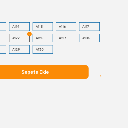
A114
A115
A116
A117
A122
A125
A127
A105
A129
A130
Sepete Ekle