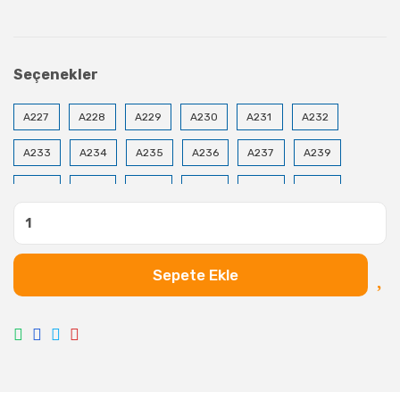
Seçenekler
A227
A228
A229
A230
A231
A232
A233
A234
A235
A236
A237
A239
A240
A241
A243
A244
A245
A246
A247
A248
A249
A250
A254
A255
A256
A257
A258
A259
A263
A264
Sepete Ekle
A265
A266
A267
A268
A269
A270
A271
A272
A274
A275
A276
A277
A278
A279
A280
A281
A282
A283