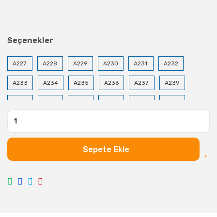
Seçenekler
A227
A228
A229
A230
A231
A232
A233
A234
A235
A236
A237
A239
A240
A241
A243
A244
A245
A246
A247
A248
A249
A250
A254
A255
A256
A257
A258
A259
A263
A264
Sepete Ekle
A265
A266
A267
A268
A269
A270
A271
A272
A274
A275
A276
A277
A278
A279
A280
A281
A282
A283