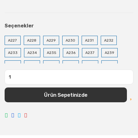
Seçenekler
A227
A228
A229
A230
A231
A232
A233
A234
A235
A236
A237
A239
A240
A241
A243
A244
A245
A246
A247
A248
A249
A250
A254
A255
A256
A257
A258
A259
A263
A264
Ürün Sepetinizde
A265
A266
A267
A268
A269
A270
A271
A272
A274
A275
A276
A277
A278
A279
A280
A281
A282
A283