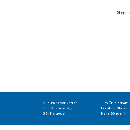
Bileşimi
15:30'a Kadar Verilen
Tüm Ürünlerimiz F
Tüm Siparişler Aynı
E-Fatura Olarak
Gün Kargoda!
Maile Gönderilir