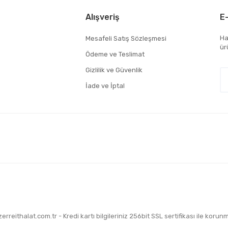
Caner Aydın | 05/01/2025 | Clear
Alışveriş
E
Mükemmel
Ha
Mesafeli Satış Sözleşmesi
ür
Kesinlikle mükemmel firma ilgili sorunsuz şekilde teslim aldık tavsiye ederim
Ödeme ve Teslimat
Caner Aydın | 05/01/2025 | Bone
Gizlilik ve Güvenlik
İade ve İptal
eithalat.com.tr - Kredi kartı bilgileriniz 256bit SSL sertifikası ile korun