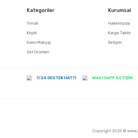
Kategoriler
Kurumsal
Tırnak
Hakkımızda
Kirpik
Kargo Takibi
Kalıcı Makyaj
İletişim
Set Ürünleri
Yorum Yaz
7/24 DESTEK HATTI
WHATSAPP İLETİŞİM
Copyright 2020 © www.zerr