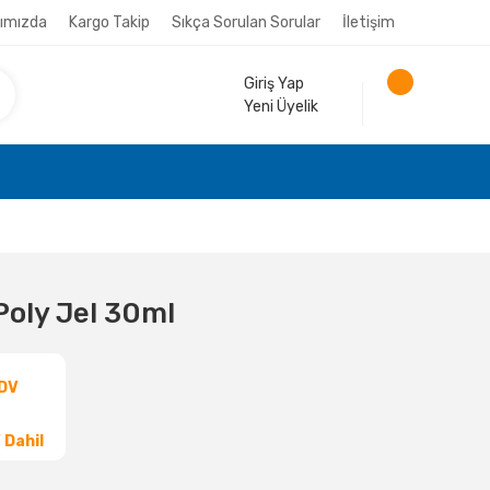
ımızda
Kargo Takip
Sıkça Sorulan Sorular
İletişim
Giriş Yap
Yeni Üyelik
oly Jel 30ml
KDV
 Dahil