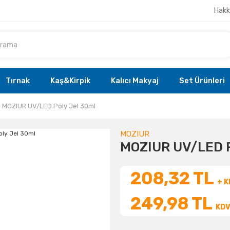
Hakk
Tırnak
Kaş&Kirpik
Kalıcı Makyaj
Set Ürünleri
MOZIUR UV/LED Poly Jel 30ml
MOZIUR
MOZIUR UV/LED P
208,32 TL
+ 
249,98 TL
KDV