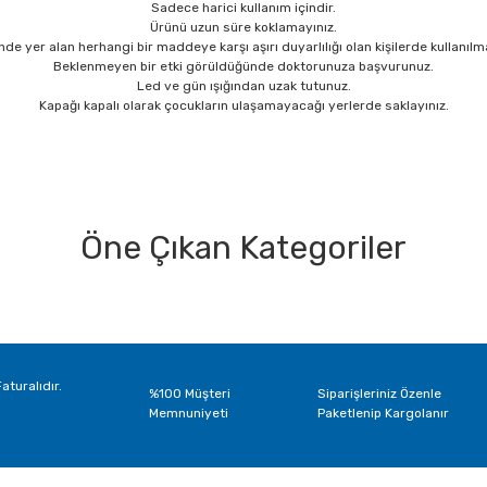
Sadece harici kullanım içindir.
Ürünü uzun süre koklamayınız.
nde yer alan herhangi bir maddeye karşı aşırı duyarlılığı olan kişilerde kullanılm
Beklenmeyen bir etki görüldüğünde doktorunuza başvurunuz.
Led ve gün ışığından uzak tutunuz.
Kapağı kapalı olarak çocukların ulaşamayacağı yerlerde saklayınız.
Öne Çıkan Kategoriler
Mükemmel
Kesinlikle mükemmel firma ilgili sorunsuz şekilde teslim aldık tavsiye ederim
Caner Aydın | 05/01/2025 | Natural
aturalıdır.
%100 Müşteri
Siparişleriniz Özenle
Mükemmel
Memnuniyeti
Paketlenip Kargolanır
Kesinlikle mükemmel firma ilgili sorunsuz şekilde teslim aldık tavsiye ederim