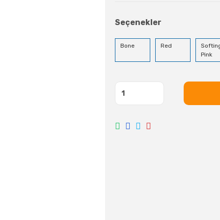
Seçenekler
Bone
Red
Softin
Pink