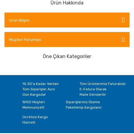
Ürün Hakkında
Ürün Bilgisi
Müşteri Yorumları
Öne Çıkan Kategoriler
15:30'a Kadar Verilen
Tüm Ürünlerimiz Faturalıdır.
Tüm Siparişler Aynı
E-Fatura Olarak
Gün Kargoda!
Maile Gönderilir
%100 Müşteri
Siparişleriniz Özenle
Memnuniyeti
Paketlenip Kargolanır
Ücretsiz Kargo
Hizmeti