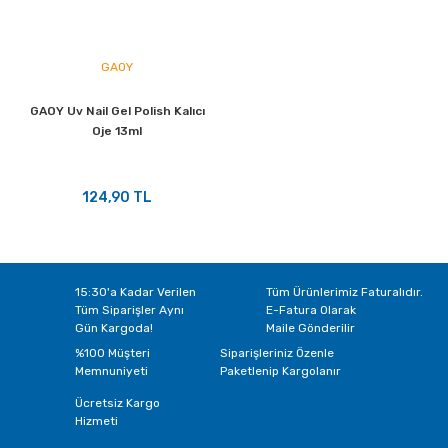
GAOY
GAOY Uv Nail Gel Polish Kalıcı
Oje 13ml
124,90 TL
15:30'a Kadar Verilen
Tüm Ürünlerimiz Faturalıdır.
Tüm Siparişler Aynı
E-Fatura Olarak
Gün Kargoda!
Maile Gönderilir
%100 Müşteri
Siparişleriniz Özenle
Memnuniyeti
Paketlenip Kargolanır
Ücretsiz Kargo
Hizmeti